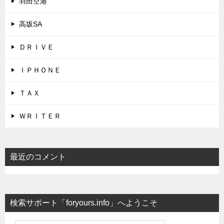
羽田空港
高坂SA
ＤＲＩＶＥ
ＩＰＨＯＮＥ
ＴＡＸ
ＷＲＩＴＥＲ
最近のコメント
検索サポート「foryours.info」へようこそ