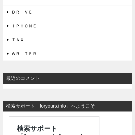
ＤＲＩＶＥ
ＩＰＨＯＮＥ
ＴＡＸ
ＷＲＩＴＥＲ
最近のコメント
検索サポート「foryours.info」へようこそ