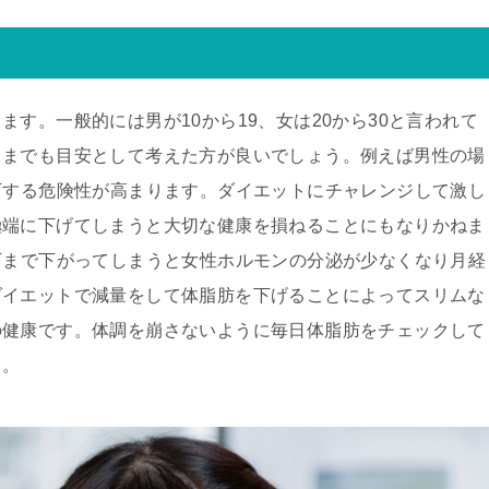
す。一般的には男が10から19、女は20から30と言われて
くまでも目安として考えた方が良いでしょう。例えば男性の場
下する危険性が高まります。ダイエットにチャレンジして激し
極端に下げてしまうと大切な健康を損ねることにもなりかねま
下まで下がってしまうと女性ホルモンの分泌が少なくなり月経
ダイエットで減量をして体脂肪を下げることによってスリムな
の健康です。体調を崩さないように毎日体脂肪をチェックして
う。